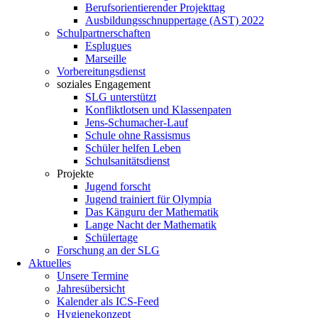
Berufsorientierender Projekttag
Ausbildungsschnuppertage (AST) 2022
Schulpartnerschaften
Esplugues
Marseille
Vorbereitungsdienst
soziales Engagement
SLG unterstützt
Konfliktlotsen und Klassenpaten
Jens-Schumacher-Lauf
Schule ohne Rassismus
Schüler helfen Leben
Schulsanitätsdienst
Projekte
Jugend forscht
Jugend trainiert für Olympia
Das Känguru der Mathematik
Lange Nacht der Mathematik
Schülertage
Forschung an der SLG
Aktuelles
Unsere Termine
Jahresübersicht
Kalender als ICS-Feed
Hygienekonzept