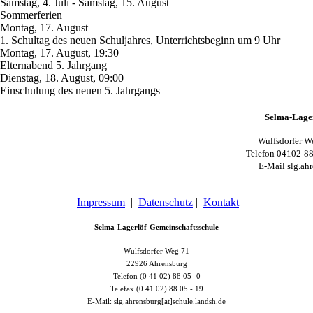
Samstag, 4. Juli
-
Samstag, 15. August
Sommerferien
Montag, 17. August
1. Schultag des neuen Schuljahres, Unterrichtsbeginn um 9 Uhr
Montag, 17. August
,
19:30
Elternabend 5. Jahrgang
Dienstag, 18. August
,
09:00
Einschulung des neuen 5. Jahrgangs
Selma-Lager
Wulfsdorfer W
Telefon 04102-88
E-Mail slg.ahr
Impressum
|
Datenschutz
|
Kontakt
Selma-Lagerlöf-Gemeinschaftsschule
Wulfsdorfer Weg 71
22926 Ahrensburg
Telefon (0 41 02) 88 05 -0
Telefax (0 41 02) 88 05 - 19
E-Mail: slg.ahrensburg[at]schule.landsh.de