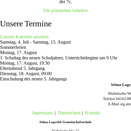
der 7c.
Die prämierten Arbeiten
Unsere Termine
Ganzen Kalender ansehen
Samstag, 4. Juli
-
Samstag, 15. August
Sommerferien
Montag, 17. August
1. Schultag des neuen Schuljahres, Unterrichtsbeginn um 9 Uhr
Montag, 17. August
,
19:30
Elternabend 5. Jahrgang
Dienstag, 18. August
,
09:00
Einschulung des neuen 5. Jahrgangs
Selma-Lager
Wulfsdorfer W
Telefon 04102-88
E-Mail slg.ahr
Impressum
|
Datenschutz
|
Kontakt
Selma-Lagerlöf-Gemeinschaftsschule
Wulfsdorfer Weg 71