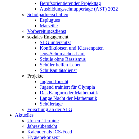
Berufsorientierender Projekttag
Ausbildungsschnuppertage (AST) 2022
Schulpartnerschaften
Esplugues
Marseille
Vorbereitungsdienst
soziales Engagement
SLG unterstützt
Konfliktlotsen und Klassenpaten
Jens-Schumacher-Lauf
Schule ohne Rassismus
Schüler helfen Leben
Schulsanitätsdienst
Projekte
Jugend forscht
Jugend trainiert für Olympia
Das Känguru der Mathematik
Lange Nacht der Mathematik
Schülertage
Forschung an der SLG
Aktuelles
Unsere Termine
Jahresübersicht
Kalender als ICS-Feed
Hygienekonzept