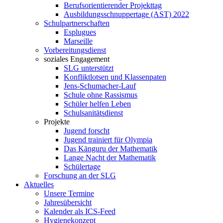
Berufsorientierender Projekttag
Ausbildungsschnuppertage (AST) 2022
Schulpartnerschaften
Esplugues
Marseille
Vorbereitungsdienst
soziales Engagement
SLG unterstützt
Konfliktlotsen und Klassenpaten
Jens-Schumacher-Lauf
Schule ohne Rassismus
Schüler helfen Leben
Schulsanitätsdienst
Projekte
Jugend forscht
Jugend trainiert für Olympia
Das Känguru der Mathematik
Lange Nacht der Mathematik
Schülertage
Forschung an der SLG
Aktuelles
Unsere Termine
Jahresübersicht
Kalender als ICS-Feed
Hygienekonzept