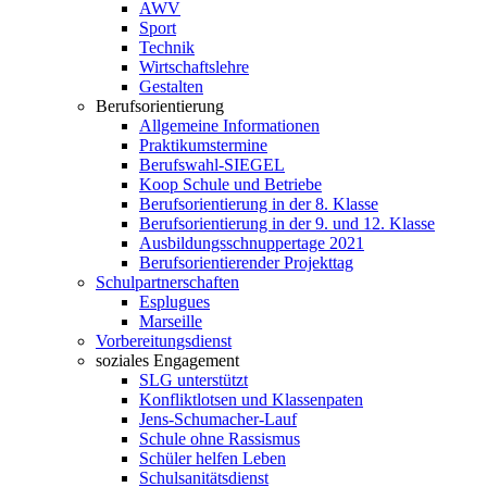
AWV
Sport
Technik
Wirtschaftslehre
Gestalten
Berufsorientierung
Allgemeine Informationen
Praktikumstermine
Berufswahl-SIEGEL
Koop Schule und Betriebe
Berufsorientierung in der 8. Klasse
Berufsorientierung in der 9. und 12. Klasse
Ausbildungsschnuppertage 2021
Berufsorientierender Projekttag
Schulpartnerschaften
Esplugues
Marseille
Vorbereitungsdienst
soziales Engagement
SLG unterstützt
Konfliktlotsen und Klassenpaten
Jens-Schumacher-Lauf
Schule ohne Rassismus
Schüler helfen Leben
Schulsanitätsdienst