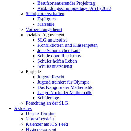
Berufsorientierender Projekttag
Ausbildungsschnuppertage (AST) 2022
Schulpartnerschaften
Esplugues
Marseille
Vorbereitungsdienst
soziales Engagement
SLG unterstützt
Konfliktlotsen und Klassenpaten
Jens-Schumacher-Lauf
Schule ohne Rassismus
Schüler helfen Leben
Schulsanitätsdienst
Projekte
Jugend forscht
Jugend trainiert für Olympia
Das Känguru der Mathematik
Lange Nacht der Mathematik
Schülertage
Forschung an der SLG
Aktuelles
Unsere Termine
Jahresübersicht
Kalender als ICS-Feed
Hygienekonzept