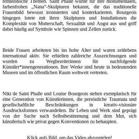
feministische Themen. Saint Phalle wurde für ihre monumentalen,
farbenfrohen „Nana“-Skulpturen bekannt, die das traditionelle
Frauenbild bewusst ironisierten und konterkarierten. Bourgeois
hingegen lotete mit ihren Skulpturen und Installationen die
Komplexität von Mutterschaft, Sexualität und Angst aus und griff
dabei häufig auf Symbole wie Spinnen und Zellen zurück.
Beide Frauen arbeiteten bis ins hohe Alter und waren zeitlebens
international aktiv. Sie erhielten zahlreiche Auszeichnungen und
wurden zu Wegbereiterinnen für nachfolgende
Künstler*innengenerationen. Ihre Werke sind heute in bedeutenden
Museen und im öffentlichen Raum weltweit vertreten.
Niki de Saint Phalle und Louise Bourgeois stehen exemplarisch für
eine Generation von Künstlerinnen, die persönliche Traumata und
gesellschaftliche Beschränkungen in kreativ-visionäre
Ausdrucksformen verwandelten. Ihr Leben und Werk sind geprägt
von der Suche nach Selbstbestimmung und dem Mut, sich
künstlerisch wie privat gegen Konventionen zu behaupten.
Klick aufs Bild, um das Video abzuspielen!