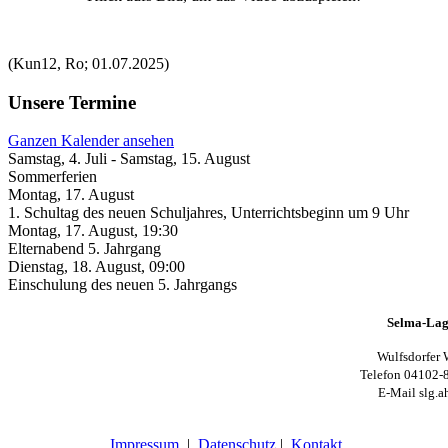
(Kun12, Ro; 01.07.2025)
Unsere Termine
Ganzen Kalender ansehen
Samstag, 4. Juli
-
Samstag, 15. August
Sommerferien
Montag, 17. August
1. Schultag des neuen Schuljahres, Unterrichtsbeginn um 9 Uhr
Montag, 17. August
,
19:30
Elternabend 5. Jahrgang
Dienstag, 18. August
,
09:00
Einschulung des neuen 5. Jahrgangs
Selma-Lag
Wulfsdorfer 
Telefon 04102-
E-Mail slg.a
Impressum
|
Datenschutz
|
Kontakt