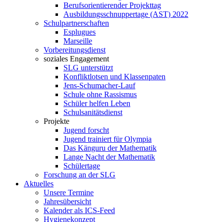
Berufsorientierender Projekttag
Ausbildungsschnuppertage (AST) 2022
Schulpartnerschaften
Esplugues
Marseille
Vorbereitungsdienst
soziales Engagement
SLG unterstützt
Konfliktlotsen und Klassenpaten
Jens-Schumacher-Lauf
Schule ohne Rassismus
Schüler helfen Leben
Schulsanitätsdienst
Projekte
Jugend forscht
Jugend trainiert für Olympia
Das Känguru der Mathematik
Lange Nacht der Mathematik
Schülertage
Forschung an der SLG
Aktuelles
Unsere Termine
Jahresübersicht
Kalender als ICS-Feed
Hygienekonzept