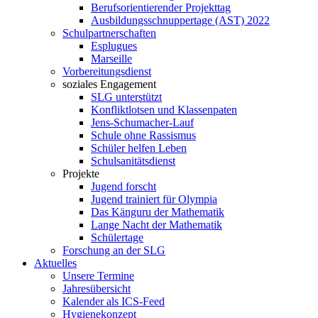
Berufsorientierender Projekttag
Ausbildungsschnuppertage (AST) 2022
Schulpartnerschaften
Esplugues
Marseille
Vorbereitungsdienst
soziales Engagement
SLG unterstützt
Konfliktlotsen und Klassenpaten
Jens-Schumacher-Lauf
Schule ohne Rassismus
Schüler helfen Leben
Schulsanitätsdienst
Projekte
Jugend forscht
Jugend trainiert für Olympia
Das Känguru der Mathematik
Lange Nacht der Mathematik
Schülertage
Forschung an der SLG
Aktuelles
Unsere Termine
Jahresübersicht
Kalender als ICS-Feed
Hygienekonzept