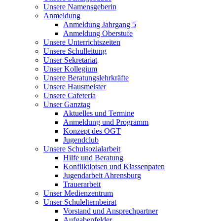
Unsere Namensgeberin
Anmeldung
Anmeldung Jahrgang 5
Anmeldung Oberstufe
Unsere Unterrichtszeiten
Unsere Schulleitung
Unser Sekretariat
Unser Kollegium
Unsere Beratungslehrkräfte
Unsere Hausmeister
Unsere Cafeteria
Unser Ganztag
Aktuelles und Termine
Anmeldung und Programm
Konzept des OGT
Jugendclub
Unsere Schulsozialarbeit
Hilfe und Beratung
Konfliktlotsen und Klassenpaten
Jugendarbeit Ahrensburg
Trauerarbeit
Unser Medienzentrum
Unser Schulelternbeirat
Vorstand und Ansprechpartner
Aufgabenfelder