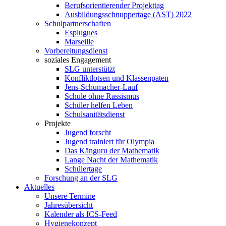
Berufsorientierender Projekttag
Ausbildungsschnuppertage (AST) 2022
Schulpartnerschaften
Esplugues
Marseille
Vorbereitungsdienst
soziales Engagement
SLG unterstützt
Konfliktlotsen und Klassenpaten
Jens-Schumacher-Lauf
Schule ohne Rassismus
Schüler helfen Leben
Schulsanitätsdienst
Projekte
Jugend forscht
Jugend trainiert für Olympia
Das Känguru der Mathematik
Lange Nacht der Mathematik
Schülertage
Forschung an der SLG
Aktuelles
Unsere Termine
Jahresübersicht
Kalender als ICS-Feed
Hygienekonzept