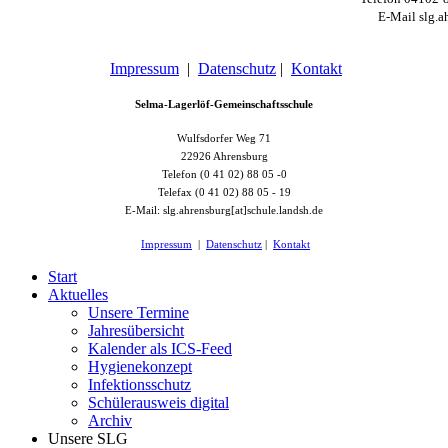
E-Mail slg.a
Impressum
|
Datenschutz
|
Kontakt
Selma-Lagerlöf-Gemeinschaftsschule
Wulfsdorfer Weg 71
22926 Ahrensburg
Telefon (0 41 02) 88 05 -0
Telefax (0 41 02) 88 05 - 19
E-Mail: slg.ahrensburg[at]schule.landsh.de
Impressum
|
Datenschutz
|
Kontakt
Start
Aktuelles
Unsere Termine
Jahresübersicht
Kalender als ICS-Feed
Hygienekonzept
Infektionsschutz
Schülerausweis digital
Archiv
Unsere SLG