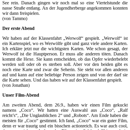
See rein. Danach gingen wir noch mal so eine Viertelstunde die
nasse Straße entlang. An der Jugendherberge angekommen konnten
wir dann freispielen.
(von Tammo)
Der erste Abend
Wir haben auf der Klassenfahrt „Werwolf“ gespielt. „Werwolf“ ist
ein Kartenspiel, wo es Werwölfe gibt und ganz viele andere Karten.
Ich erkläre jetzt nur die wichtigsten Karten. Wie schon gesagt, der
Werwolf ist die Hauptperson. Er muss alle anderen töten. Danach
kommt die Hexe. Sie kann entscheiden, ob das Opfer wiederbelebt
werden soll oder ob es sterben soll. Aber vor den beiden gibt es
noch eine Karte und zwar die Seherin. Sie steht vor allen anderen
auf und kann auf eine beliebige Person zeigen und von der darf sie
die Karte sehen. Und das haben wir auf der Klassenfahrt gespielt.
(von Jonathan)
Unser Film-Abend
Am zweiten Abend, dem 26.9., haben wir einen Film gekuckt
namens „Coco“. Wir hatten eine Auswahl aus „Coco“, „Ralf
reicht’s“, „Die Unglaublichen 2“ und „Robots“. Am Ende haben die
meisten für „Coco“ gestimmt. Ich fand, „Coco“ war ein guter Film,
denn er war traurig und ein bisschen actionreich. Es war auch cool,