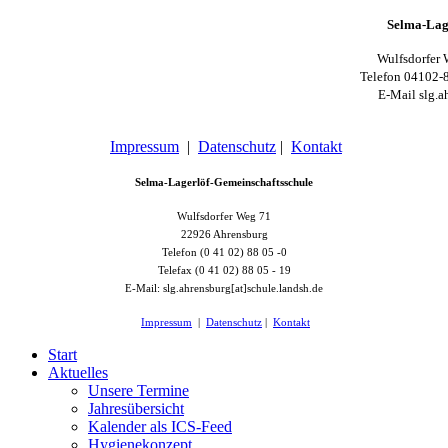
Selma-Lag
Wulfsdorfer 
Telefon 04102-
E-Mail slg.a
Impressum
|
Datenschutz
|
Kontakt
Selma-Lagerlöf-Gemeinschaftsschule
Wulfsdorfer Weg 71
22926 Ahrensburg
Telefon (0 41 02) 88 05 -0
Telefax (0 41 02) 88 05 - 19
E-Mail: slg.ahrensburg[at]schule.landsh.de
Impressum
|
Datenschutz
|
Kontakt
Start
Aktuelles
Unsere Termine
Jahresübersicht
Kalender als ICS-Feed
Hygienekonzept