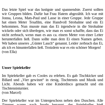
Das letzte Spiel war das lustigste und spannendste. Zuerst sollten
wir Gruppen bilden. Dafür hat Frau Hatem abgezählt. Ich war mit
Jonna, Leona, Mats-Paul und Lasse in einer Gruppe. Jede Gruppe
hat einen Meter Tesafilm, eine Handvoll Strohalme und ein Ei
bekommen. Nun musste man das Ei irgendwie in die Strohalme
wickeln oder sich überlegen, wie man es sonst schaffte, dass das Ei
nicht zerbrach, wenn man es aus ca. einem Meter von einer Leiter
herunterfallen ließ. Dann sollte man dem Ei einen Namen geben.
Wir haben unseres „Günter Lauch“ genannt. Leider zerbrach das Ei,
als ich es hinunterfallen ließ. Trotzdem war es ein schöner Morgen!
(von Ella)
Unser Spielekeller
Im Spielekeller gab es Cooles zu erleben. Es gab Tischkicker und
Billard und „Vier gewinnt“ in riesig, Tischtennis und Musik und
Licht. Abends haben wir eine Kinderdisco gemacht und ein
Tischtennisturnier.
(von Marcel)
Der Spielekeller war im Untergeschoss neben den Duschen. Alle
Zimmer waren nach Inseln benannt, der Spielekeller hieß