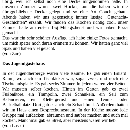
übrig, weil ich selbst noch eine Decke mitgenommen hatte. In
unserem Zimmer waren zwei Hocker, auf die haben wir die
übriggebliebene Decke gelegt und so eine Art Couch gebaut.
Abends haben wir uns gegenseitig immer lustige „Gutenacht-
Geschichten“ erzählt. Wir fanden das Kochen richtig cool, unser
Zimmer hatte am ersten Tag Mittagsdienst und wir haben Pizza
gemacht.
Das war ein sehr schöner Ausflug, ich habe einige Fotos gemacht,
um mich später noch daran erinnern zu können. Wir hatten ganz viel
Spaß und haben viel gelacht.
(von Zoé)
Das Jugendgästehaus
In der Jugendherberge waren viele Räume. Es gab einen Billard-
Raum, wo auch ein Tischkicker war, sogar zwei, und noch eine
Tischtennisplatte. Es gab sechs Zimmer. In jedem waren vier Betten.
Wir mussten selber kochen. Hinten im Garten gab es zwei
Fußballtore, ein Trampolin, zwei Schaukeln, ein Seil zum
Balancieren, ein Klettergerüst und einen Tennis- oder
Basketballplatz. Dort gab es auch ein Schachbrett. Außerdem hatten
wir im Haus einen Besprechungsraum. In der Küche musste jede
Gruppe mal aufdecken, abräumen und sauber machen und auch mal
kochen. Manchmal gab es Streit, aber meistens waren wir lieb.
(von Lasse)