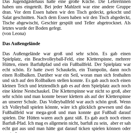
Das Jugendgästehaus hatte eine große Küche. Die Lehrerinnen
haben uns eingeteilt. Bei jeder Mahlzeit war eine andere Gruppe
dran. Vor dem Essen haben wir den Tisch gedeckt, gekocht und
Salat geschnitten. Nach dem Essen haben wir den Tisch abgedeckt,
Tische abgewischt, Geschirr gespült und Teller abgetrocknet. Als
letztes wurde der Boden gefegt.
(von Leona)
Das Außengelände
Das Außengelände war groß und sehr schön. Es gab einen
Spielplatz, ein Beachvolleyball-Feld, eine Kletterspinne, mehrere
Hütten, einen Barfußpfad und ein Fußballfeld. Der Spielplatz war
echt schön. Er hatte zwei Schaukeln, ein Trampolin, dann noch
einen Rollbalken. Darüber war ein Seil, woran man sich festhalten
und sich auf den Rollbalken stellen konnte. Es gab auch noch einen
kleinen Teich und letztendlich gab es auf dem Spielplatz auch noch
eine kleine Nestschaukel. Die Kletterspinne war nicht so groß, aber
sehr schön und man konnte besser klettern als auf der Kletterspinne
an unserer Schule. Das Volleyballfeld war auch schön groß. Wenn
ich Volleyball spielen könnte, wäre ich glücklich gewesen und das
Fußballfeld war mega-groß und man konnte gut Fußball darauf
spielen. Die Hütten waren auch ganz süß. Es gab auch noch einen
Barfuß-Pfad. Ich mag es allgemein nicht, barfuß zu sein, aber er sah
echt gut aus und man hätte gut darauf ticken spielen können oder