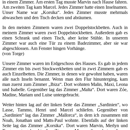
in einem Zimmer. Am ersten Tag musste Marvin nach Hause fahren.
Am zweiten Tag kam Marcel. Jedes Zimmer hatte einen Inselnamen.
Unser Name war „Korsika“. Jedes Zimmer musste mehrmals
abwaschen und den Tisch decken und abräumen.
In den meisten Zimmern waren zwei Doppelstockbetten. Auch in
meinem Zimmer waren zwei Doppelstockbetten. Außerdem gab es
einen Schrank und einen Tisch, aber keine Stühle. In unserem
Zimmer war auch eine Tür zu einem Badezimmer, aber sie war
abgeschlossen. Am Fenster hingen Vorhänge.
(von Torge)
Unsere Zimmer waren im Erdgeschoss des Hauses. Es gab in jedem
Zimmer ein bis zwei Stockwerkbetten und in zwei Zimmern gab es
auch Einzelbetten. Die Zimmer, in denen wir gewohnt haben, waren
alle nach Inseln benannt. Wenn man den Flur hinunterging, kam
man zuerst zum Zimmer „Ibiza“. Dort wohnten Malin, Maxi, Leona
und Isabelle. Gegenüber lag das Zimmer „Malta“. Dort waren Zóe,
Madine, Mariam und Luise untergebracht.
Weiter hinten lag auf der linken Seite das Zimmer „Sardinien“, wo
Lasse, Tammo, Henri und Marcel schliefen. Gegenüber von
„Sardinien“ lag das Zimmer „Mallorca“, in dem ich zusammen mit
Noah, Jonathan und Matts-Paul wohnte. Ebenfalls auf der linken
Seite lag das Zimmer „Korsika“. Dort waren Marvin, Merlyn und