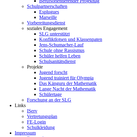
Berufsorientierender Projekttag
Schulpartnerschaften
Esplugues
Marseille
Vorbereitungsdienst
soziales Engagement
SLG unterstützt
Konfliktlotsen und Klassenpaten
Jens-Schumacher-Lauf
Schule ohne Rassismus
Schüler helfen Leben
Schulsanitätsdienst
Projekte
Jugend forscht
Jugend trainiert für Olympia
Das Känguru der Mathematik
Lange Nacht der Mathematik
Schülertage
Forschung an der SLG
Links
IServ
Vertretungsplan
FE-Login
Schulkleidung
Impressum