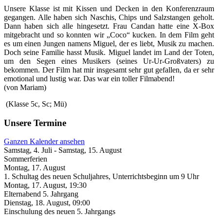
Unsere Klasse ist mit Kissen und Decken in den Konferenzraum
gegangen. Alle haben sich Naschis, Chips und Salzstangen geholt.
Dann haben sich alle hingesetzt. Frau Candan hatte eine X-Box
mitgebracht und so konnten wir „Coco“ kucken. In dem Film geht
es um einen Jungen namens Miguel, der es liebt, Musik zu machen.
Doch seine Familie hasst Musik. Miguel landet im Land der Toten,
um den Segen eines Musikers (seines Ur-Ur-Großvaters) zu
bekommen. Der Film hat mir insgesamt sehr gut gefallen, da er sehr
emotional und lustig war. Das war ein toller Filmabend!
(von Mariam)
(Klasse 5c, Sc; Mü)
Unsere Termine
Ganzen Kalender ansehen
Samstag, 4. Juli
-
Samstag, 15. August
Sommerferien
Montag, 17. August
1. Schultag des neuen Schuljahres, Unterrichtsbeginn um 9 Uhr
Montag, 17. August
,
19:30
Elternabend 5. Jahrgang
Dienstag, 18. August
,
09:00
Einschulung des neuen 5. Jahrgangs