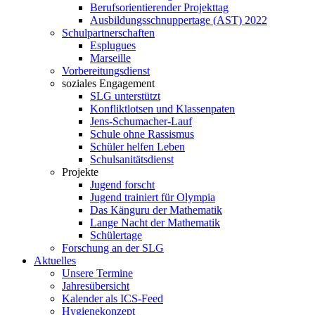
Berufsorientierender Projekttag
Ausbildungsschnuppertage (AST) 2022
Schulpartnerschaften
Esplugues
Marseille
Vorbereitungsdienst
soziales Engagement
SLG unterstützt
Konfliktlotsen und Klassenpaten
Jens-Schumacher-Lauf
Schule ohne Rassismus
Schüler helfen Leben
Schulsanitätsdienst
Projekte
Jugend forscht
Jugend trainiert für Olympia
Das Känguru der Mathematik
Lange Nacht der Mathematik
Schülertage
Forschung an der SLG
Aktuelles
Unsere Termine
Jahresübersicht
Kalender als ICS-Feed
Hygienekonzept