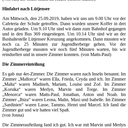
Hinfahrt nach Lütjensee
Am Mittwoch, den 25.09.2019, haben wir uns um 9.00 Uhr vor der
Cafeteria der Schule getroffen. Dann wurden unsere Koffer in drei
Autos geladen. Um 9.10 Uhr sind wir dann zum Bahnhof gegangen
und in den Bus 369 eingestiegen. Um 10.14 Uhr sind wir an der
Bushaltestelle Lütjensee Kreuzung angekommen. Dann mussten wir
noch ca. 25 Minuten zur Jugendherberge gehen. Vor der
Jugendherberge mussten wir noch fünf Minuten warten, bis wir
reindurften und in unsere Zimmer konnten. (von Matts-Paul)
Die Zimmereinteilung
Es gab nur 4er-Zimmer. Die Zimmer waren nach Inseln benannt. Im
Zimmer „Mallorca“ waren Ella, Frieda, Ceyda und ich. Im Zimmer
„Malta“ waren Madineh, Mariam, Louise und Zoé. Im Zimmer
„Korsika“ waren Merlyn, Marvin und Torge. Im Zimmer
„Menorca“ waren Matts-Paul, Jonathan, Anton und Noah. Im
Zimmer „Ibiza“ waren Leona, Malin, Maxi und Isabelle. Im Zimmer
„Sardinien“ waren Lasse, Tammo, Henri und Marcel. Ich fand die
Zimmer gut und wir hatten viel Spaß.
(von Jonna)
Die Zimmeraufteilung fand ich gut. Ich war mit Marvin und Merlyn