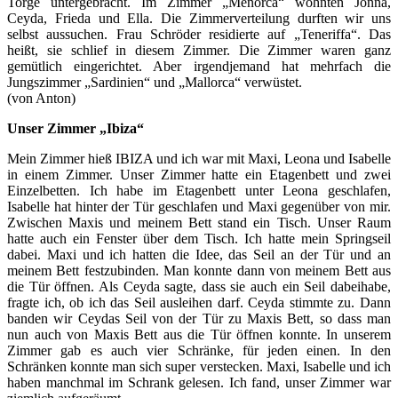
Torge untergebracht. Im Zimmer „Menorca“ wohnten Jonna,
Ceyda, Frieda und Ella. Die Zimmerverteilung durften wir uns
selbst aussuchen. Frau Schröder residierte auf „Teneriffa“. Das
heißt, sie schlief in diesem Zimmer. Die Zimmer waren ganz
gemütlich eingerichtet. Aber irgendjemand hat mehrfach die
Jungszimmer „Sardinien“ und „Mallorca“ verwüstet.
(von Anton)
Unser Zimmer „Ibiza“
Mein Zimmer hieß IBIZA und ich war mit Maxi, Leona und Isabelle
in einem Zimmer. Unser Zimmer hatte ein Etagenbett und zwei
Einzelbetten. Ich habe im Etagenbett unter Leona geschlafen,
Isabelle hat hinter der Tür geschlafen und Maxi gegenüber von mir.
Zwischen Maxis und meinem Bett stand ein Tisch. Unser Raum
hatte auch ein Fenster über dem Tisch. Ich hatte mein Springseil
dabei. Maxi und ich hatten die Idee, das Seil an der Tür und an
meinem Bett festzubinden. Man konnte dann von meinem Bett aus
die Tür öffnen. Als Ceyda sagte, dass sie auch ein Seil dabeihabe,
fragte ich, ob ich das Seil ausleihen darf. Ceyda stimmte zu. Dann
banden wir Ceydas Seil von der Tür zu Maxis Bett, so dass man
nun auch von Maxis Bett aus die Tür öffnen konnte. In unserem
Zimmer gab es auch vier Schränke, für jeden einen. In den
Schränken konnte man sich super verstecken. Maxi, Isabelle und ich
haben manchmal im Schrank gelesen. Ich fand, unser Zimmer war