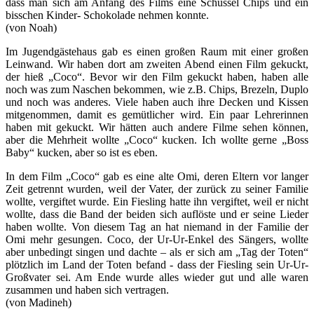
dass man sich am Anfang des Films eine Schüssel Chips und ein
bisschen Kinder- Schokolade nehmen konnte.
(von Noah)
Im Jugendgästehaus gab es einen großen Raum mit einer großen
Leinwand. Wir haben dort am zweiten Abend einen Film gekuckt,
der hieß „Coco“. Bevor wir den Film gekuckt haben, haben alle
noch was zum Naschen bekommen, wie z.B. Chips, Brezeln, Duplo
und noch was anderes. Viele haben auch ihre Decken und Kissen
mitgenommen, damit es gemütlicher wird. Ein paar Lehrerinnen
haben mit gekuckt. Wir hätten auch andere Filme sehen können,
aber die Mehrheit wollte „Coco“ kucken. Ich wollte gerne „Boss
Baby“ kucken, aber so ist es eben.
In dem Film „Coco“ gab es eine alte Omi, deren Eltern vor langer
Zeit getrennt wurden, weil der Vater, der zurück zu seiner Familie
wollte, vergiftet wurde. Ein Fiesling hatte ihn vergiftet, weil er nicht
wollte, dass die Band der beiden sich auflöste und er seine Lieder
haben wollte. Von diesem Tag an hat niemand in der Familie der
Omi mehr gesungen. Coco, der Ur-Ur-Enkel des Sängers, wollte
aber unbedingt singen und dachte – als er sich am „Tag der Toten“
plötzlich im Land der Toten befand - dass der Fiesling sein Ur-Ur-
Großvater sei. Am Ende wurde alles wieder gut und alle waren
zusammen und haben sich vertragen.
(von Madineh)